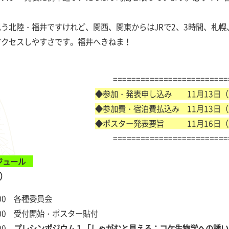
う北陸・福井ですけれど、関西、関東からはJRで2、3時間、札幌
アクセスしやすさです。福井へきねま！
=========================
◆参加・発表申し込み 11月13日
◆参加費・宿泊費払込み 11月13日
◆ポスター発表要旨 11月16日（
=========================
ケジュール
）
8:00 各種委員会
18:00 受付開始・ポスター貼付
:00
プレシンポジウム１「しゃがむと見える：コケ生物学への誘