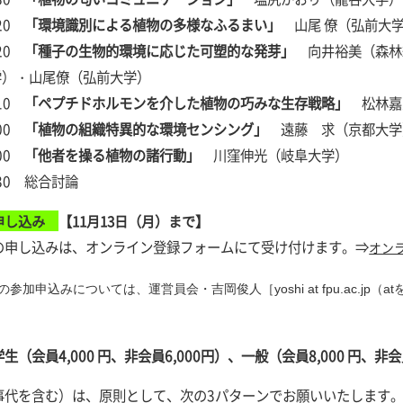
:20
「環境識別による植物の多様なふるまい」
山尾 僚（弘前大
:20
「種子の生物的環境に応じた可塑的な発芽」
向井裕美（森林
学）・山尾僚（弘前大学）
:10
「ペプチドホルモンを介した植物の巧みな生存戦略」
松林嘉
:00
「植物の組織特異的な環境センシング」
遠藤 求（京都大学
:00
「他者を操る植物の諸行動」
川窪伸光（岐阜大学）
5:30 総合討論
申し込み
【11月13日（月）まで】
の申し込みは、オンライン登録フォームにて受け付けます。⇒
オン
yoshi at fpu.ac.jp
at
の参加申込みについては、運営員会・吉岡俊人［
（
学生（会員4,000 円、非会員6,000円）、一般（会員8,000 円、非会員
事代を含む）は、原則として、次の3パターンでお願いいたします