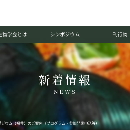
生物学会とは
シンポジウム
刊行物
OLOGY
役員
和文誌：種生物学研究
種生物学会会則
種生物学会諸規則
電子版和文誌
新着情報
NEWS
ンポジウム（福井）のご案内（プログラム・参加発表申込等）