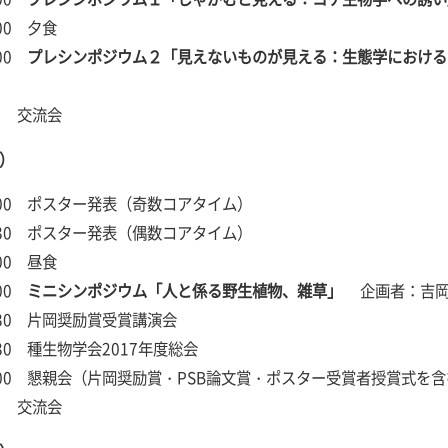
0:00 夕食
:00
プレシンポジウム２「見えないものが見える：生態学におけ
）
- 交流会
）
10:00 ポスター発表（奇数コアタイム）
11:30 ポスター発表（偶数コアタイム）
3:00 昼食
:00
ミニシンポジウム「人と係る野生植物、雑草」
企画者：吉岡
17:30 片岡奨励賞受賞講演会
18:30 種生物学会2017年度総会
-21:00 懇親会（片岡奨励賞・PSB論文賞・ポスター受賞者授賞式を
- 交流会