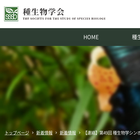
HOME
種
英文誌：PLANT SPECIES BI
トップページ
新着情報
新着情報
【連絡】第49回 種生物学シ