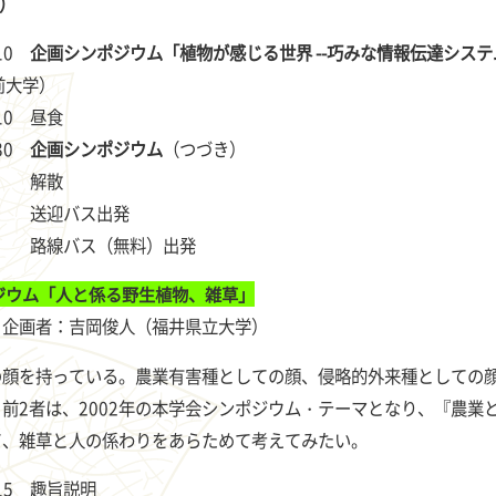
）
:10
企画シンポジウム「植物が感じる世界 --巧みな情報伝達シス
前大学）
3:10 昼食
:30
企画シンポジウム
（つづき）
5 解散
0 送迎バス出発
1 路線バス（無料）出発
ジウム「人と係る野生植物、雑草」
） 企画者：吉岡俊人（福井県立大学）
顔を持っている。農業有害種としての顔、侵略的外来種としての顔
前2者は、2002年の本学会シンポジウム・テーマとなり、『農業
て、雑草と人の係わりをあらためて考えてみたい。
3:15 趣旨説明