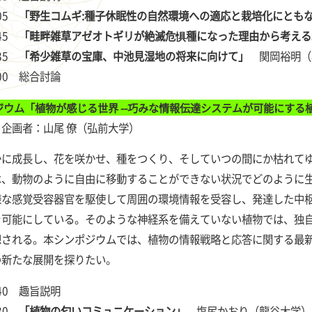
:05
「野生コムギ:種子休眠性の自然環境への適応と栽培化にとも
:45
「畦畔雑草アゼオトギリが絶滅危惧種になった理由から考える
:35
「希少雑草の宝庫、中池見湿地の将来に向けて」
関岡裕明（株
6:00 総合討論
ウム「植物が感じる世界 --巧みな情報伝達システムが可能にする植
） 企画者：山尾 僚（弘前大学）
に成長し、花を咲かせ、種をつくり、そしていつの間にか枯れてゆ
は、動物のように自由に移動することができない状況でどのように
様な感覚受容器官を駆使して周囲の環境情報を受容し、発達した中
を可能にしている。そのような神経系を備えていない植物では、独
想される。本シンポジウムでは、植物の情報戦略と応答に関する最
の新たな展開を探りたい。
8:40 趣旨説明
:30
「植物の匂いコミュニケーション」
塩尻かおり（龍谷大学）