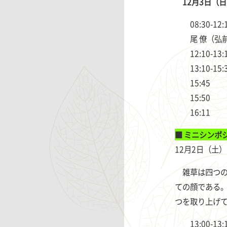
12月3日（日
08:30-12
尾 僚（弘
12:10-1
13:10-15
15:4
15:5
16:1
■
ミニシンポ
12月2日（土
雑草は四つの
ての顔である。
つを取り上げ
13:00-1