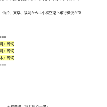
、仙台、東京、福岡からは小松空港へ飛行機便があ
===
（月）締切
（月）締切
木）締切
===
い」
大石善隆（福井県立大学）