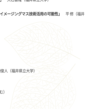
るイメージングマス技術活用の可能性」
平 修（福井
俊人（福井県立大学）
含む）